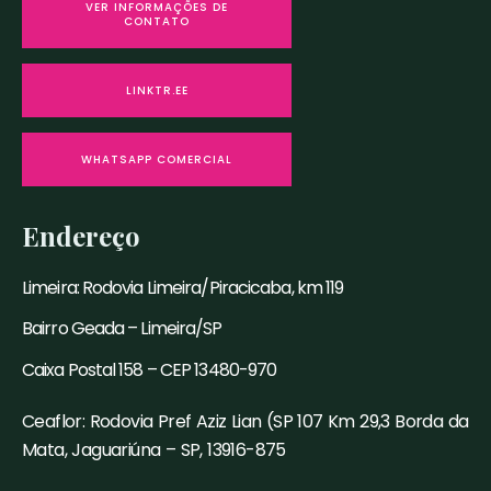
VER INFORMAÇÕES DE
CONTATO
LINKTR.EE
WHATSAPP COMERCIAL
Endereço
Limeira: Rodovia Limeira/Piracicaba, km 119
Bairro Geada – Limeira/SP
Caixa Postal 158 – CEP 13480-970
Ceaflor: Rodovia Pref Aziz Lian (SP 107 Km 29,3 Borda da
Mata, Jaguariúna – SP, 13916-875