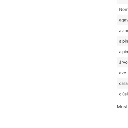
Nom
aga
ala
alpin
alpi
árvo
ave-
cali
clús
Mostr