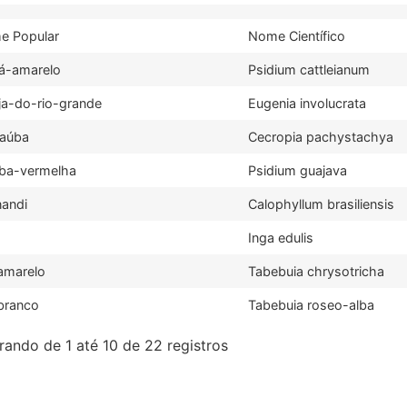
e Popular
Nome Científico
á-amarelo
Psidium cattleianum
ja-do-rio-grande
Eugenia involucrata
aúba
Cecropia pachystachya
ba-vermelha
Psidium guajava
andi
Calophyllum brasiliensis
Inga edulis
amarelo
Tabebuia chrysotricha
branco
Tabebuia roseo-alba
ando de 1 até 10 de 22 registros