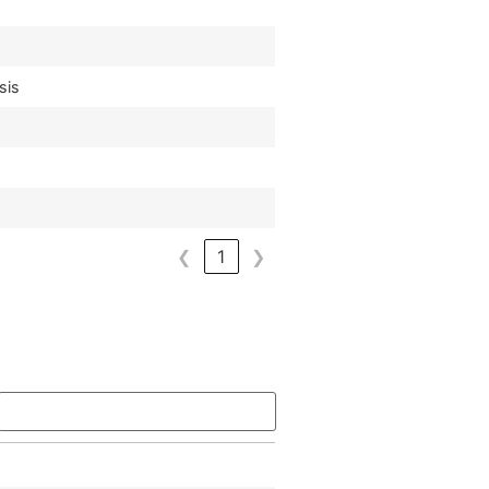
sis
❮
1
❯