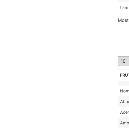
flam
Mostr
FRU
Nom
Aba
Acer
Amo