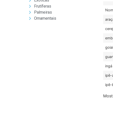
Exóticas
Frutíferas
Nom
Palmeiras
Ornamentais
araç
cere
emb
goia
guan
ingá
ipê-
ipê-
Mostr