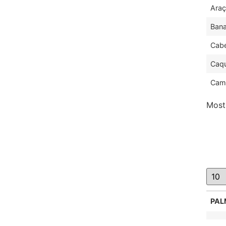
Araç
Ban
Cabe
Caqu
Cam
Mostr
PAL