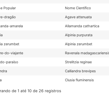
e Popular
Nome Científico
ve-dragão
Agave attenuata
manda-amarela
Allamanda cathartica
ia
Alpinia purpurata
nia zerumbet
Alpinia zerumbet
re-do-viajante
Ravenala madagascariensi
do-paraíso
Strelitzia reginae
andra
Calliandra brevipes
ia
Clusia fluminensis
ando de 1 até 10 de 26 registros