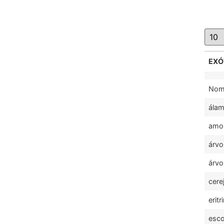
EXÓ
Nom
ála
amo
árvo
árv
cerej
eritr
esco