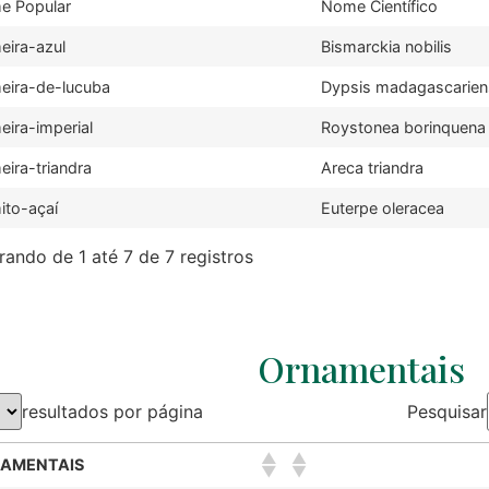
e Popular
Nome Científico
eira-azul
Bismarckia nobilis
eira-de-lucuba
Dypsis madagascarien
eira-imperial
Roystonea borinquena
eira-triandra
Areca triandra
ito-açaí
Euterpe oleracea
ando de 1 até 7 de 7 registros
Ornamentais
resultados por página
Pesquisar
AMENTAIS