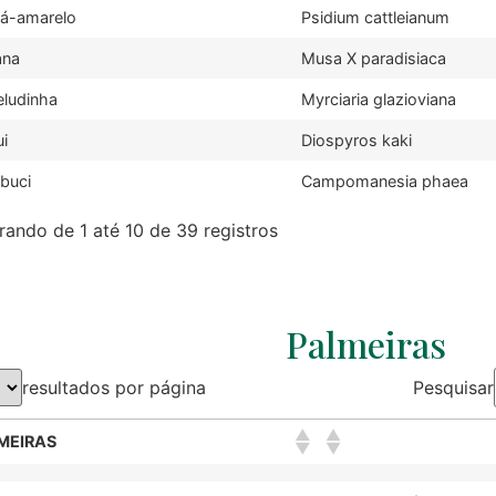
á-amarelo
Psidium cattleianum
ana
Musa X paradisiaca
ludinha
Myrciaria glazioviana
i
Diospyros kaki
buci
Campomanesia phaea
ando de 1 até 10 de 39 registros
Palmeiras
resultados por página
Pesquisar
MEIRAS