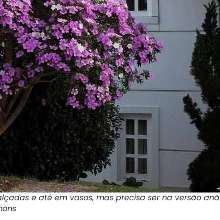
 calçadas e até em vasos, mas precisa ser na versão an
mons