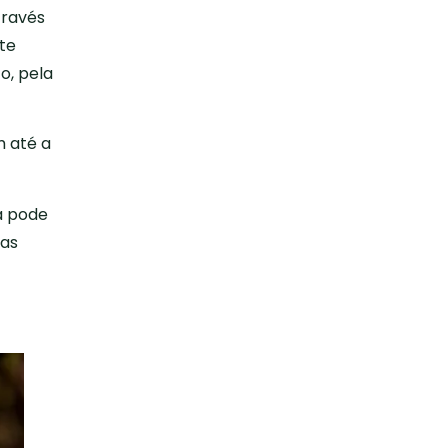
través
te
o, pela
m até a
a pode
tas