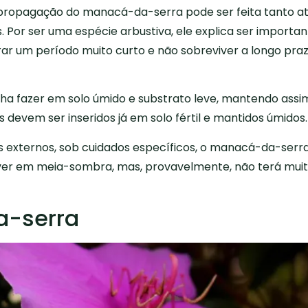
a propagação do manacá-da-serra pode ser feita tanto a
Por ser uma espécie arbustiva, ele explica ser importan
ar um período muito curto e não sobreviver a longo praz
ha fazer em solo úmido e substrato leve, mantendo assi
 devem ser inseridos já em solo fértil e mantidos úmidos.
 externos, sob cuidados específicos, o manacá-da-serr
olver em meia-sombra, mas, provavelmente, não terá mui
a-serra