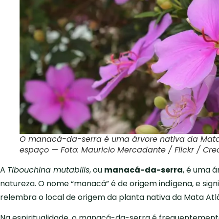
O manacá-da-serra é uma árvore nativa da Mata A
espaço — Foto: Mauricio Mercadante / Flickr / C
A
Tibouchina mutabilis
, ou
manacá-da-serra
, é uma á
natureza. O nome “manacá” é de origem indígena, e signif
relembra o local de origem da planta nativa da Mata Atlâ
Na espiritualidade, o manacá-da-serra é frequentemen