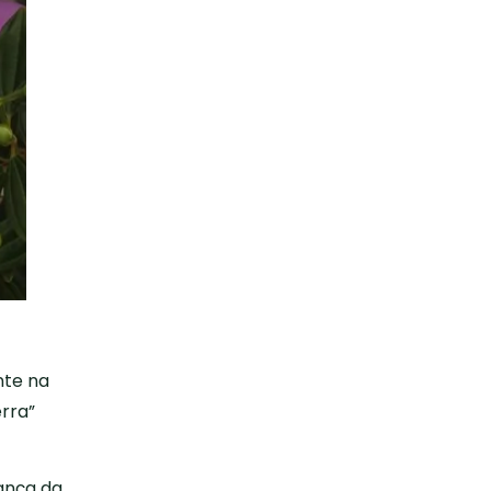
nte na
erra”
ança da