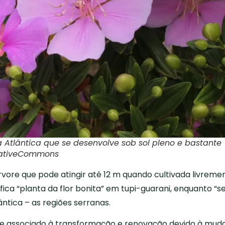
tlântica que se desenvolve sob sol pleno e bastante
reativeCommons
rvore que pode atingir até 12 m quando cultivada livreme
ica “planta da flor bonita” em tupi-guarani, enquanto “s
ntica – as regiões serranas.
te associado à transformação e renovação devido à mud